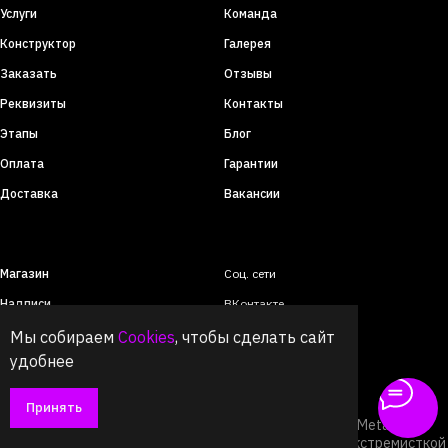
Услуги
Команда
Конструктор
Галерея
Заказать
Отзывы
Реквизиты
Контакты
Этапы
Блог
Оплата
Гарантии
Доставка
Вакансии
Магазин
Соц. сети
Надписи
ВКонтакте
Фигуры
Telegram
Мы собираем
Cookies
, чтобы сделать сайт
удобнее
Логотипы
MAX
Светильники
Instagram
*
Принять
Картины
*Продукт компании Meta,
которая признана экстремисткой