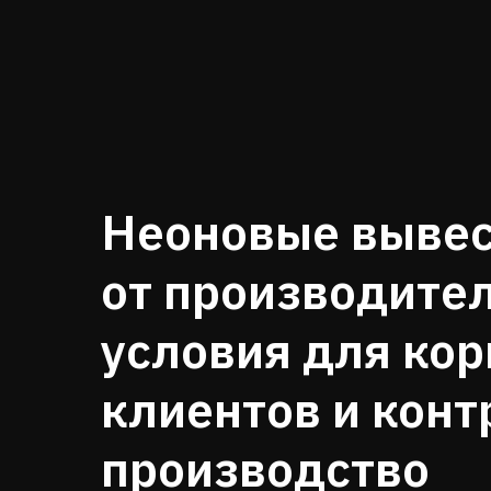
Неоновые вывес
от производите
условия для ко
клиентов и конт
производство