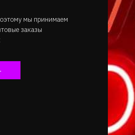
 поэтому мы принимаем
птовые заказы
к
→