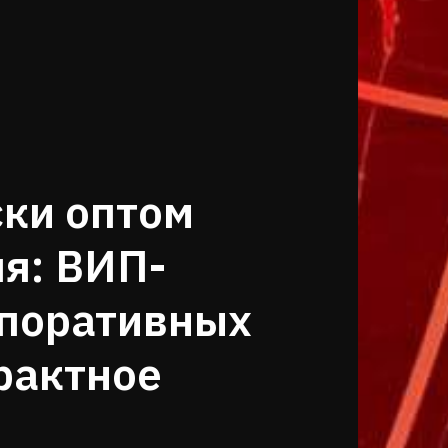
ки оптом
ля: ВИП-
рпоративных
рактное