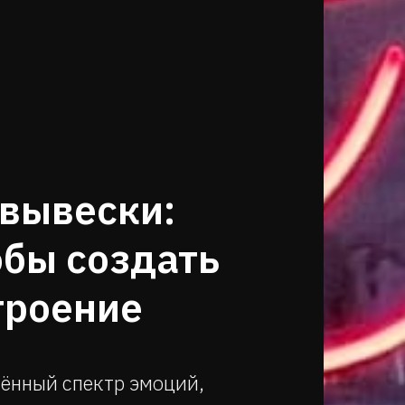
 вывески:
обы создать
троение
ённый спектр эмоций,