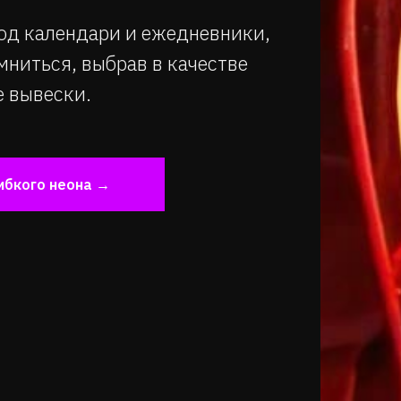
год календари и ежедневники,
мниться, выбрав в качестве
 вывески.
ибкого неона →