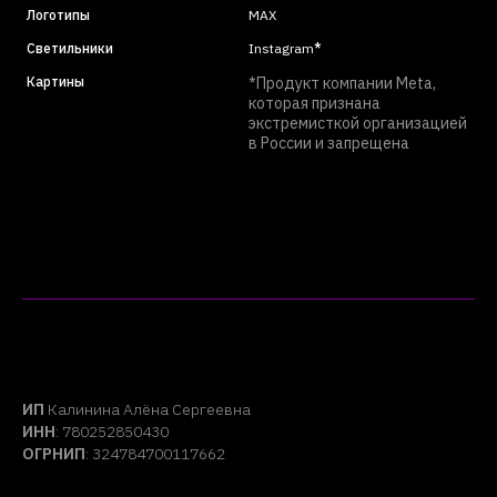
Логотипы
MAX
Светильники
Instagram
*
Картины
*Продукт компании Meta,
которая признана
экстремисткой организацией
в России и запрещена
ИП
Калинина Алёна Сергеевна
ИНН
: 780252850430
ОГРНИП
: 324784700117662