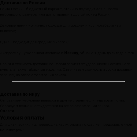
Доставка по России
Почта России - бюджетный вариант, отлично подходит для вывесок
небольшого размера, или для отправки в другой конец России;
Деловые линии - отлично подходит для средне- и крупногабаритных
вывесок;
СДЭК - подходит для средних вывесок;
Экспресс.ру - ускоренная доставка в
Москву
, обычно 1 день до склада в Мск.
Сроки и стоимость доставки по России зависят от удалённости населённого
пункта, а также габаритов изделия. Озвучиваем стоимость и сроки доставки
заранее, на этапе оформления заказа.
Доставка по миру
Отправляем неоновые вывески в другие страны, если туда возит почта.
Согласуем возможность доставки на этапе оформления заказа.
Оплата
Условия оплаты
Для физических лиц: перевод на карту, оплата по ссылке, предоставленной
менеджером;