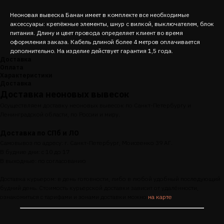
Неоновая вывеска Банан имеет в комплекте все необходимые
аксессуары: крепёжные элементы, шнур с вилкой, выключателем, блок
питания. Длину и цвет провода определяет клиент во время
оформления заказа. Кабель длиной более 4 метров оплачивается
дополнительно. На изделие действует гарантия 1,5 года.
Доставка
Оплата
Характеристики
Доставка
Доставка неоновых вывесок
Осуществляем доставку неоновых вывесок по Санкт-Петербургу и
Ленинградской области, по России и миру.
Доставка по СПб и ЛО
Самовывоз по адресу: г. Санкт-Петербург, Моисеенко 39 АГ.
В будние дни: с 10 до 17
В выходные: по согласованию
Доставка курьером: в день готовности, либо в любой удобный последующий
будний день. Стоимость курьерской доставки зависит от удалённости,
ознакомиться с тарифами и зонами доставки можно
на карте