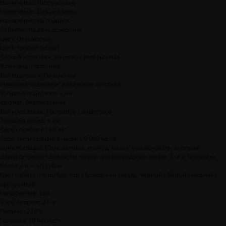
Назначение: Интерьерные
Назначение: Для рекламы
Назначение: На подарок
Событие: На день рождения
Цвет: Оранжевый
Цвет: Теплый белый
Способ установки: На стену / интерьерная
Установка: Настенная
Тип подложки: По контуру
Материал подложки: Акриловое оргстекло
Толщина подложки: 5 мм
Формат: Вертикальная
Тип крепления: Настенное / подвесное
Толщина неона: 6 мм
Срок службы: от 10 лет
Срок эксплуатации в часах: 50 000 часов
Комплектация: Блок питания, провод, вилка, выключатель, крепежи
Длина сетевого кабеля: На выбор при обсуждении заказа. 1-4 м бесплатно,
более 4 м — 50 руб/м
Цвет кабеля: На выбор при обсуждении заказа. Черный / белый / медный /
прозрачный
Напряжение: 12V
Блок питания: 24 w
Питание: 220 V
Гарантия: 18 месяцев