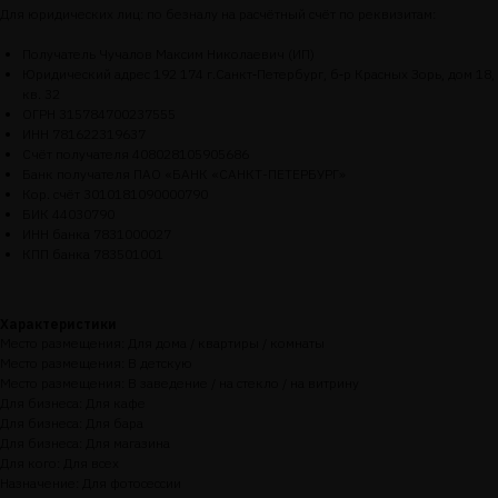
Для юридических лиц: по безналу на расчётный счёт по реквизитам:
Получатель Чучалов Максим Николаевич (ИП)
Юридический адрес 192 174 г.Санкт‑Петербург, б‑р Красных Зорь, дом 18,
кв. 32
ОГРН 315784700237555
ИНН 781622319637
Счёт получателя 408028105905686
Банк получателя ПАО «БАНК «САНКТ-ПЕТЕРБУРГ»
Кор. счёт 3010181090000790
БИК 44030790
ИНН банка 7831000027
КПП банка 783501001
Характеристики
Место размещения: Для дома / квартиры / комнаты
Место размещения: В детскую
Место размещения: В заведение / на стекло / на витрину
Для бизнеса: Для кафе
Для бизнеса: Для бара
Для бизнеса: Для магазина
Для кого: Для всех
Назначение: Для фотосессии