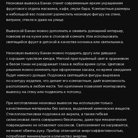
Неоновая вывеска Банан станет современным ярким украшением
фруктового отдела магазина, кафе, смузи бара. Компактные размеры
и небольшой вес позволят разместить неоновую фигуру на стене,
витрине, стекле и даже на улице.
Вывеской Банан можно дополнить и оживить домашний интерьер,
повесив её на кухне или в столовой комнате. Или использовать
светящийся фрукт в детской в качестве ночника или светильника.
Неоновую вывеску Банан можно подарить другу или девушке
с хорошим чувством юмора. Мягкий приглушённый свет в оранжевом
и белом тонах не раздражает глаза в любое время суток. Цветовое
решение можно изменить при оформлении заказа, но время ожидания
будет немного дольше. Подложка светящейся фигуры вырезана
по контуру изделия, что делает его компактным, даёт возможность
расположить в любом месте. Тип крепления позволяет монтировать
вывеску на стену или подвесить к потолку.
При изготовлении неоновых вывесок мы используем только
качественные материалы без запаха, выделений химических веществ.
Стеклопластиковая подложка из акрила, а также гибкая
силиконовая лента совершенно безопасны, даже при механических
повреждениях не оставляют осколков. Светоэлемент не нагревается,
не может обжечь руку. Прибор отличается энергоэффективностью,
потребляет минимальное количество энергии.