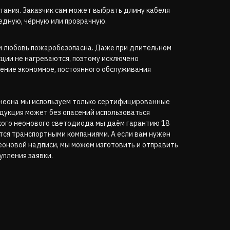
итания. Заказчик сам может выбрать длину кабеля
медную, чёрную или прозрачную.
и любовь пожаробезопасна. Даже при длительном
ции не нагреваются, поэтому исключено
ление экономное, постоянного обслуживания
 неона мы используем только сертифицированные
одукция может без опасений использоваться
бкого неонового светодиода мы даём гарантию 18
тся транспортными компаниями. А если вам нужен
еоновой надписи, мы можем изготовить и отправить
упления заявки.