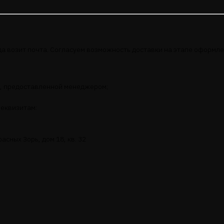
да возит почта. Согласуем возможность доставки на этапе оформле
ке, предоставленной менеджером;
реквизитам:
асных Зорь, дом 18, кв. 32