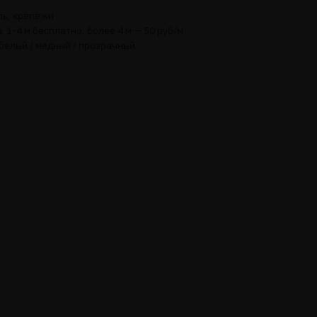
ль, крепежи
 1-4 м бесплатно, более 4 м — 50 руб/м
 белый / медный / прозрачный