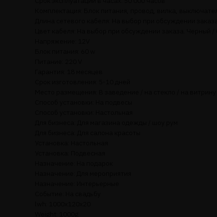
Срок эксплуатации в часах: 50 000 часов
Комплектация: Блок питания, провод, вилка, выключате
Длина сетевого кабеля: На выбор при обсуждении заказа.
Цвет кабеля: На выбор при обсуждении заказа. Черный /
Напряжение: 12V
Блок питания: 60 w
Питание: 220 V
Гарантия: 18 месяцев
Срок изготовления: 5-10 дней
Место размещения: В заведение / на стекло / на витрину
Способ установки: На подвесы
Способ установки: Настольная
Для бизнеса: Для магазина одежды / шоу рум
Для бизнеса: Для салона красоты
Установка: Настольная
Установка: Подвесная
Назначение: На подарок
Назначение: Для мероприятия
Назначение: Интерьерные
Событие: На свадьбу
lwh: 1000x120x20
Weight: 1000g