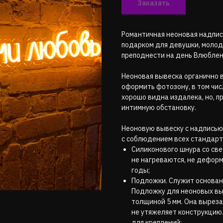
Заказать
Романтичная неоновая надпи
подарком для девушки, молод
преподнести на день Влюбленн
Неоновая вывеска органично в
оформить фотозону, в том чис
хорошо видна издалека, но, пр
интимную обстановку.
Неоновую вывеску с надпись
с соблюдением всех стандарто
Силиконового шнура со све
не нагреваются, не дефор
годы;
Подложки. Служит основани
Подложку для неоновых вы
толщиной 5 мм. Она выреза
не утяжеляет конструкцию.
для креплений;