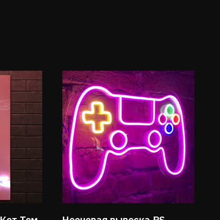
 Кот Том
Неоновая вывеска PS