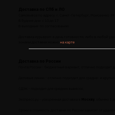
Доставка по СПб и ЛО
Самовывоз по адресу: г. Санкт-Петербург, Моисеенко 39 
В будние дни: с 10 до 17
В выходные: по согласованию
Доставка курьером: в день готовности, либо в любой уд
зонами доставки можно
на карте
Доставка по России
Почта России - бюджетный вариант, отлично подходит дл
Деловые линии - отлично подходит для средне- и крупн
СДЭК - подходит для средних вывесок;
Экспресс.ру - ускоренная доставка в
Москву
, обычно 1 д
Сроки и стоимость доставки по России зависят от удалё