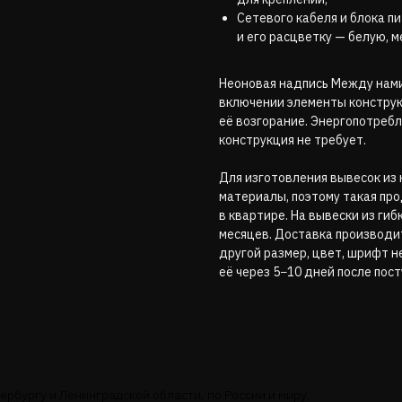
Сетевого кабеля и блока п
и его расцветку — белую, 
Неоновая надпись Между нам
включении элементы конструк
её возгорание. Энергопотреб
конструкция не требует.
Для изготовления вывесок из
материалы, поэтому такая пр
в квартире. На вывески из ги
месяцев. Доставка производи
другой размер, цвет, шрифт н
её через 5−10 дней после пост
рбургу и Ленинградской области, по России и миру.