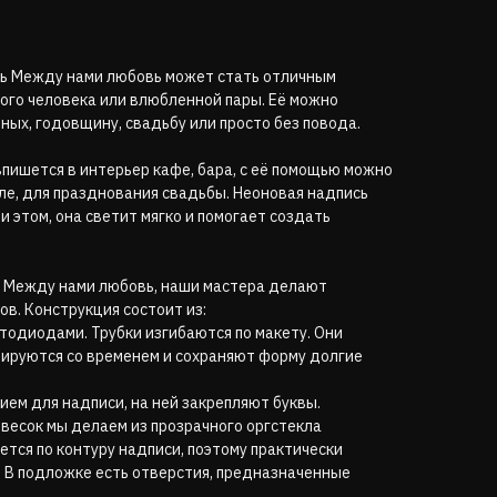
сь Между нами любовь может стать отличным
ого человека или влюбленной пары. Её можно
ых, годовщину, свадьбу или просто без повода.
пишется в интерьер кафе, бара, с её помощью можно
ле, для празднования свадьбы. Неоновая надпись
и этом, она светит мягко и помогает создать
ю Между нами любовь, наши мастера делают
в. Конструкция состоит из:
тодиодами. Трубки изгибаются по макету. Они
мируются со временем и сохраняют форму долгие
ем для надписи, на ней закрепляют буквы.
весок мы делаем из прозрачного оргстекла
ется по контуру надписи, поэтому практически
 В подложке есть отверстия, предназначенные