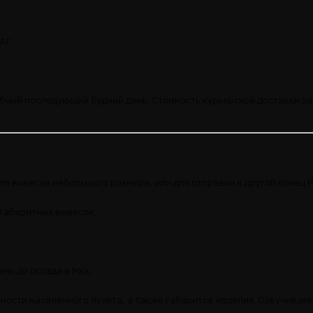
АГ.
обный последующий будний день. Стоимость курьерской доставки за
я вывесок небольшого размера, или для отправки в другой конец Р
огабаритных вывесок;
ень до склада в Мск.
нности населённого пункта, а также габаритов изделия. Озвучиваем